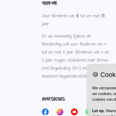
VOOR WIE:
Voor kinderen van
6
tot en met
13
jaar
En op woensdag tijdens de
kleuterdag ook voor kinderen van 4
tot en met 6 jaar (kinderen van 4 en
5 jaar mogen uitsluitend naar binnen
met begeleiding (16+) en daarvoor
🍪 Cook
bestemd begeleidersticket)
We verzamelen
we cookies, w
ONZE SOCIALS:
cookies van d
Let op:
Wannee