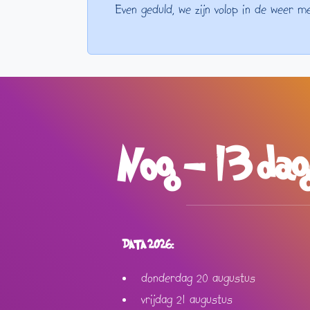
Even geduld, we zijn volop in de weer me
Nog - 13 dage
DATA 2026:
donderdag 20 augustus
vrijdag 21 augustus