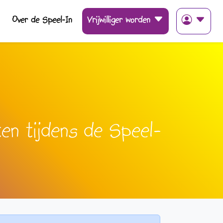
Over de Speel-In
Vrijwilliger worden
iten tijdens de Speel-