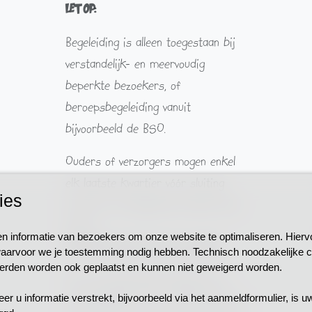
LET OP:
Begeleiding is alleen toegestaan bij
verstandelijk- en meervoudig
beperkte bezoekers, of
beroepsbegeleiding vanuit
bijvoorbeeld de BSO.
Ouders of verzorgers mogen enkel
elk laatste kwartier vóór sluiting
ies
(zonder een begeleider‑ticket) naar
binnen.
 informatie van bezoekers om onze website te optimaliseren. Hierv
(11:45 tot 12:00 & 15:15 tot 15:30)
aarvoor we je toestemming nodig hebben. Technisch noodzakelijke 
erden worden ook geplaatst en kunnen niet geweigerd worden.
Op woensdag (kleuterdag) bent u
r u informatie verstrekt, bijvoorbeeld via het aanmeldformulier, is u
(als begeleider van uw kleuter(s)) op