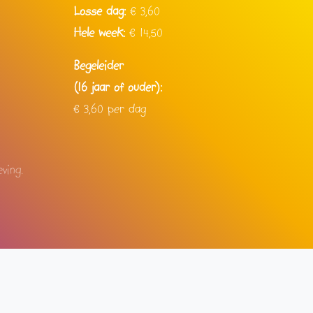
Losse dag:
€
3,60
Hele week:
€
14,50
Begeleider
(16 jaar of ouder):
€
3,60
per dag
ving.