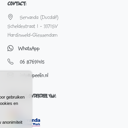
CONTACT:
Servanda (Ducdalf)
Scheldestraat 1 - 3371SV
Hardinxveld-Giessendam
WhatsApp
06 87691415
info@speelin.nl
SPEEL-IN IS ONDERDEEL VAN:
oor gebruiken
cookies en
w anonimiteit