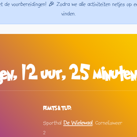
t de voorbereidingen! 🎉 Zodra we alle activiteiten netjes op een
vinden.
n, 12 uur, 25 minute
PLAATS & TIJD:
Sporthal
De Wielewaal
, Cornelisweer
2