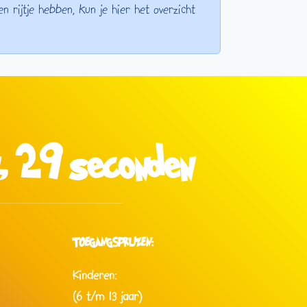
 rijtje hebben, kun je hier het overzicht
n, 28 seconden
TOEGANGSPRIJZEN:
Kinderen:
(6 t/m 13 jaar)