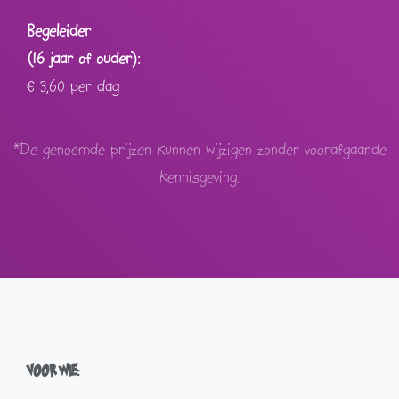
Begeleider
(16 jaar of ouder):
€
3,60
per dag
*De genoemde prijzen kunnen wijzigen zonder voorafgaande
kennisgeving.
VOOR WIE: