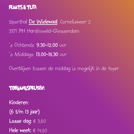
PLAATS & TIJD:
Sporthal
De Wielewaal
, Cornelisweer 2
3371 PH Hardinxveld-Giessendam
's Ochtends:
9.30-12.00
uur
's Middags:
13.00-15.30
uur
Overblijven tussen de middag is mogelijk in de foyer
TOEGANGSPRIJZEN:
Kinderen:
(6 t/m 13 jaar)
Losse dag:
€
3,60
Hele week:
€
14,50